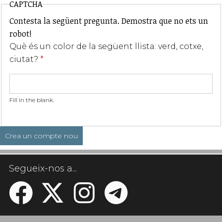
CAPTCHA
Contesta la següent pregunta. Demostra que no ets un
robot!
Què és un color de la següent llista: verd, cotxe,
ciutat?
*
Fill in the blank.
Segueix-nos a...