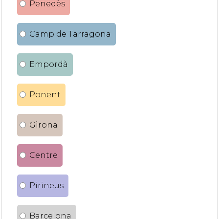
Penedès
Camp de Tarragona
Empordà
Ponent
Girona
Centre
Pirineus
Barcelona