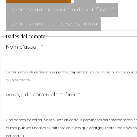
Demana un nou correu de verificació
Demana una contrasenya nova
Dades del compte
Nom d'usuari
*
Es permeten els espais; no es permet cap símbol de puntuació tret de punts,
guions baixos.
Adreça de correu electrònic
*
Una adreça de correu vàlida. Tots els correus provinents del sistema seran en
fa mai pública i només s'utilitzarà en el cas que desitgeu rebre una nova co
per correu.