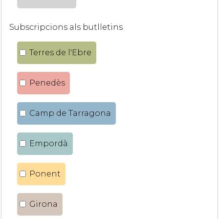
Subscripcions als butlletins
Terres de l'Ebre
Penedès
Camp de Tarragona
Empordà
Ponent
Girona