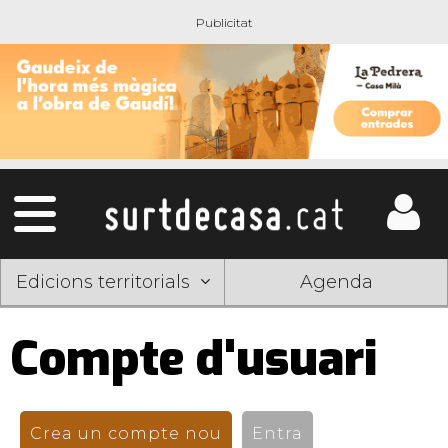
Edicions territorials
Agenda
Compte d'usuari
Pestanyes
primàries
Crea un compte nou
(pestanya activa)
Entra