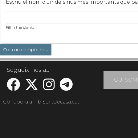
Escriu el nom d'un dels rius més importants que p
Fill in the blank.
Segueix-nos a...
QUI SOM
Col·labora amb Surtdecasa.cat