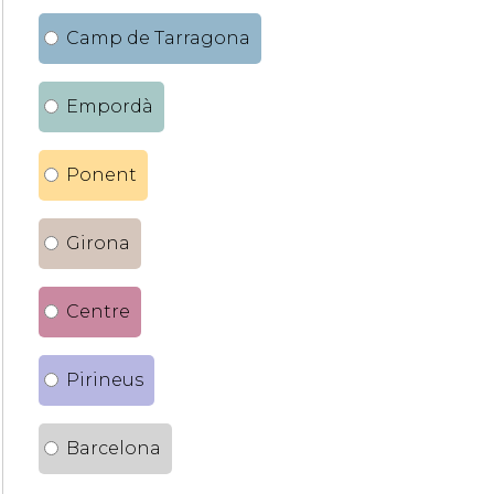
Camp de Tarragona
Empordà
Ponent
Girona
Centre
Pirineus
Barcelona