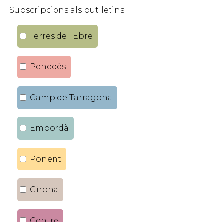
Subscripcions als butlletins
Terres de l'Ebre
Penedès
Camp de Tarragona
Empordà
Ponent
Girona
Centre