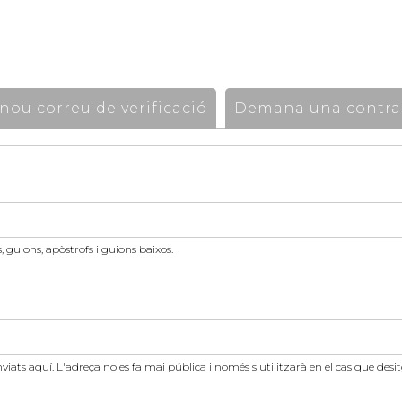
ou correu de verificació
Demana una contra
 guions, apòstrofs i guions baixos.
nviats aquí. L'adreça no es fa mai pública i només s'utilitzarà en el cas que des