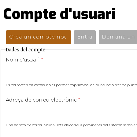
Compte d'usuari
Pestanyes
primàries
Crea un compte nou
(pestanya activa)
Entra
Demana un n
Dades del compte
Nom d'usuari
*
Es permeten els espais; no es permet cap símbol de puntuació tret de punts,
Adreça de correu electrònic
*
Una adreça de correu vàlida. Tots els correus provinents del sistema seran e