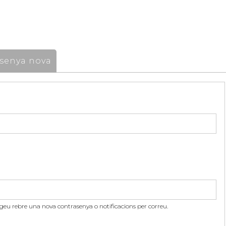
senya nova
itgeu rebre una nova contrasenya o notificacions per correu.