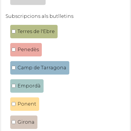
Subscripcions als butlletins
Terres de l'Ebre
Penedès
Camp de Tarragona
Empordà
Ponent
Girona