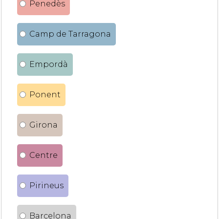
Penedès
Camp de Tarragona
Empordà
Ponent
Girona
Centre
Pirineus
Barcelona