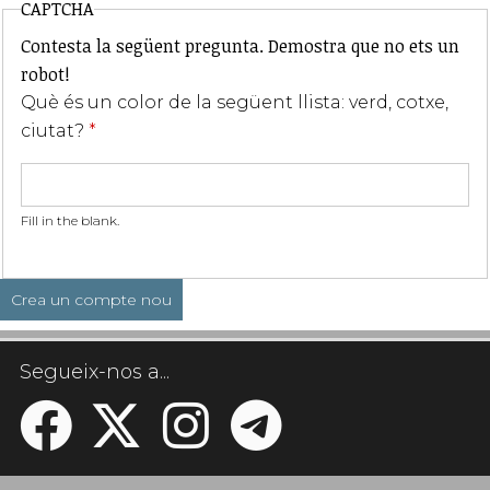
CAPTCHA
Contesta la següent pregunta. Demostra que no ets un
robot!
Què és un color de la següent llista: verd, cotxe,
ciutat?
*
Fill in the blank.
Segueix-nos a...