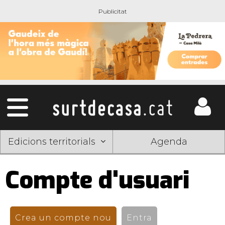
Edicions territorials
Agenda
Compte d'usuari
Pestanyes
primàries
Crea un compte nou
(pestanya activa)
Entra