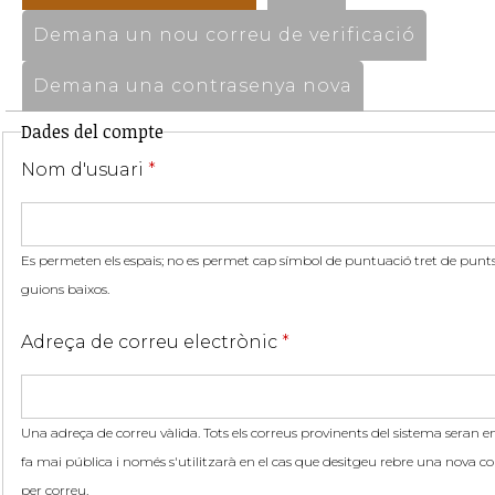
Demana un nou correu de verificació
Demana una contrasenya nova
Dades del compte
Nom d'usuari
*
Es permeten els espais; no es permet cap símbol de puntuació tret de punts,
guions baixos.
Adreça de correu electrònic
*
Una adreça de correu vàlida. Tots els correus provinents del sistema seran en
fa mai pública i només s'utilitzarà en el cas que desitgeu rebre una nova co
per correu.