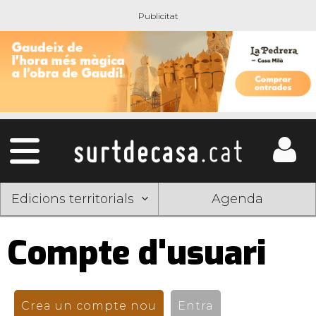
Edicions territorials
Agenda
Compte d'usuari
Pestanyes
primàries
Crea un compte nou
(pestanya activa)
Entra