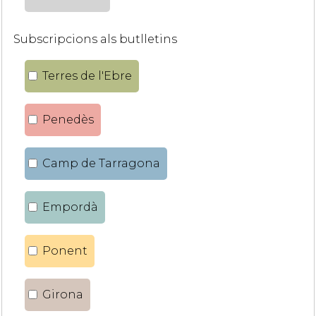
Subscripcions als butlletins
Terres de l'Ebre
Penedès
Camp de Tarragona
Empordà
Ponent
Girona