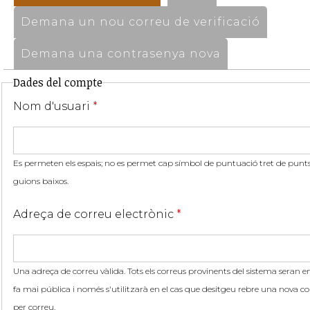
Demana un nou correu de verificació
Demana una contrasenya nova
Dades del compte
Nom d'usuari
*
Es permeten els espais; no es permet cap símbol de puntuació tret de punts,
guions baixos.
Adreça de correu electrònic
*
Una adreça de correu vàlida. Tots els correus provinents del sistema seran en
fa mai pública i només s'utilitzarà en el cas que desitgeu rebre una nova co
per correu.