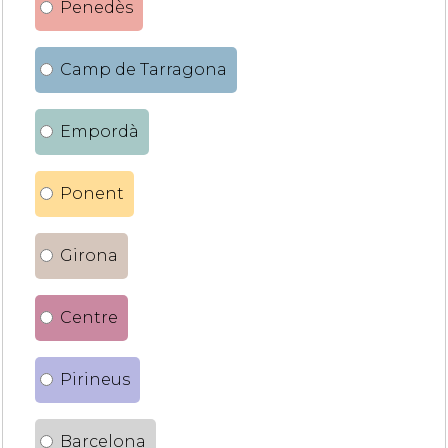
Penedès
Camp de Tarragona
Empordà
Ponent
Girona
Centre
Pirineus
Barcelona