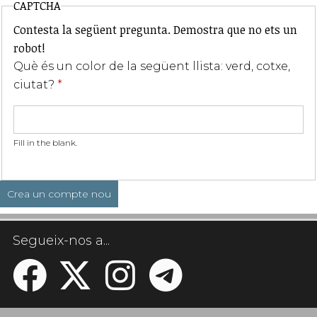
CAPTCHA
Contesta la següent pregunta. Demostra que no ets un
robot!
Què és un color de la següent llista: verd, cotxe,
ciutat?
*
Fill in the blank.
Segueix-nos a...