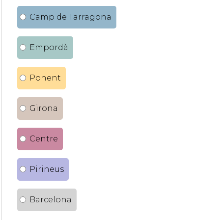
Camp de Tarragona
Empordà
Ponent
Girona
Centre
Pirineus
Barcelona