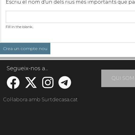
Escriu el nom d'un dels rius més importants que p
Fill in the blank.
Segueix-nos a...
QUI SOM
Col·labora amb Surtdecasa.cat