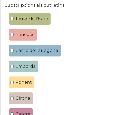
Subscripcions als butlletins
Terres de l'Ebre
Penedès
Camp de Tarragona
Empordà
Ponent
Girona
Centre