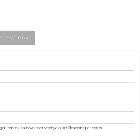
senya nova
itgeu rebre una nova contrasenya o notificacions per correu.