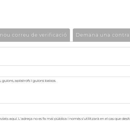
ou correu de verificació
Demana una contra
 guions, apòstrofs i guions baixos.
nviats aquí. L'adreça no es fa mai pública i només s'utilitzarà en el cas que des