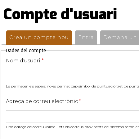
Compte d'usuari
Pestanyes
primàries
Crea un compte nou
(pestanya activa)
Entra
Demana un n
Dades del compte
Nom d'usuari
*
Es permeten els espais; no es permet cap símbol de puntuació tret de punts,
Adreça de correu electrònic
*
Una adreça de correu vàlida. Tots els correus provinents del sistema seran e