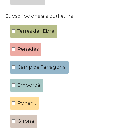
Subscripcions als butlletins
Terres de l'Ebre
Penedès
Camp de Tarragona
Empordà
Ponent
Girona