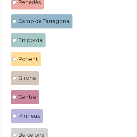
Penedès
Camp de Tarragona
Empordà
Ponent
Girona
Centre
Pirineus
Barcelona