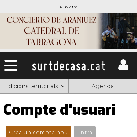
Edicions territorials
Agenda
Compte d'usuari
Pestanyes
primàries
Crea un compte nou
(pestanya activa)
Entra