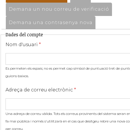
Demana un nou correu de verificació
Demana una contrasenya nova
Dades del compte
Nom d'usuari
*
Es permeten els espais; no es permet cap símbol de puntuació tret de punts,
guions baixos.
Adreça de correu electrònic
*
Una adreça de correu vàlida. Tots els correus provinents del sistema seran en
fa mai pública i només s'utilitzarà en el cas que desitgeu rebre una nova co
per correu.