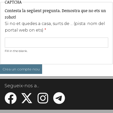
CAPTCHA
Contesta la següent pregunta. Demostra que no ets un
robot!
Si no et quedes a casa, surts de ... (pista: nom del
portal web on ets)
*
Fill in the blank.
Segueix-nos a...