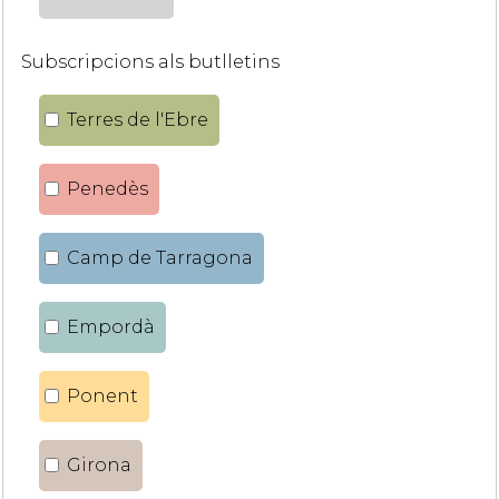
Subscripcions als butlletins
Terres de l'Ebre
Penedès
Camp de Tarragona
Empordà
Ponent
Girona