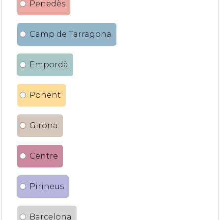
Penedès
Camp de Tarragona
Empordà
Ponent
Girona
Centre
Pirineus
Barcelona