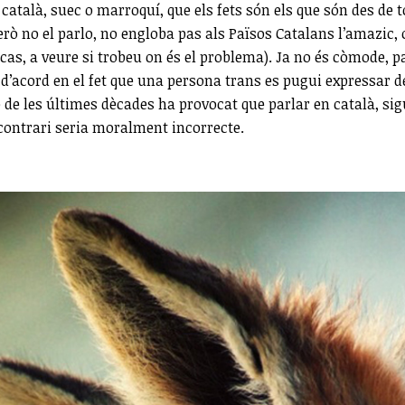
català, suec o marroquí, que els fets són els que són des de t
rò no el parlo, no engloba pas als Països Catalans l’amazic, o 
el cas, a veure si trobeu on és el problema). Ja no és còmode, 
às d’acord en el fet que una persona trans es pugui expressar 
de les últimes dècades ha provocat que parlar en català, sigui
l contrari seria moralment incorrecte.