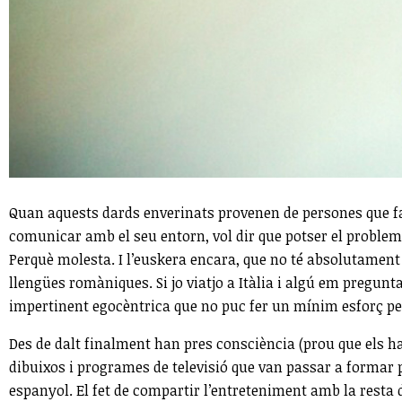
Quan aquests dards enverinats provenen de persones que fa
comunicar amb el seu entorn, vol dir que potser el problema
Perquè molesta. I l’euskera encara, que no té absolutament 
llengües romàniques. Si jo viatjo a Itàlia i algú em pregunt
impertinent egocèntrica que no puc fer un mínim esforç per
Des de dalt finalment han pres consciència (prou que els ha 
dibuixos i programes de televisió que van passar a formar p
espanyol. El fet de compartir l’entreteniment amb la resta 