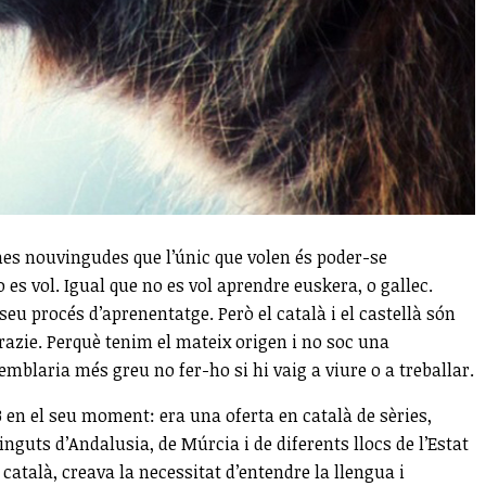
nes nouvingudes que l’únic que volen és poder-se
es vol. Igual que no es vol aprendre euskera, o gallec.
u procés d’aprenentatge. Però el català i el castellà són
grazie. Perquè tenim el mateix origen i no soc una
blaria més greu no fer-ho si hi vaig a viure o a treballar.
3 en el seu moment: era una oferta en català de sèries,
guts d’Andalusia, de Múrcia i de diferents llocs de l’Estat
atalà, creava la necessitat d’entendre la llengua i