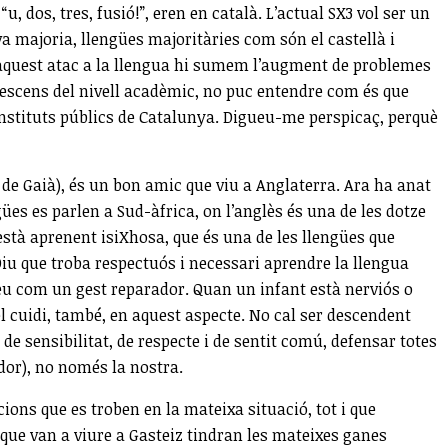
, dos, tres, fusió!”, eren en català. L’actual SX3 vol ser un
a majoria, llengües majoritàries com són el castellà i
i a aquest atac a la llengua hi sumem l’augment de problemes
l descens del nivell acadèmic, no puc entendre com és que
nstituts públics de Catalunya. Digueu-me perspicaç, perquè
 de Gaià), és un bon amic que viu a Anglaterra. Ara ha anat
gües es parlen a Sud-àfrica, on l’anglès és una de les dotze
està aprenent isiXhosa, que és una de les llengües que
 Diu que troba respectuós i necessari aprendre la llengua
veu com un gest reparador. Quan un infant està nerviós o
 el cuidi, també, en aquest aspecte. No cal ser descendent
 de sensibilitat, de respecte i de sentit comú, defensar totes
dor), no només la nostra.
ions que es troben en la mateixa situació, tot i que
ue van a viure a Gasteiz tindran les mateixes ganes