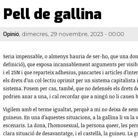
Pell de gallina
Opinió
,
dimecres, 29 novembre, 2023 - 00:00
Seria impensable, o almenys hauria de ser-ho, que una dona 
definició), que exposa incansablement arguments per visibil
i el 25N i que reparteix adhesius, pancartes i articles d’int
els drets d’un col·lectiu oprimit per un sistema capitalista
sistema. Posem per cas, també, que no defensés els drets del
podrien anar a una, i cal recordar que a ningú no li cauen b
Vigilem amb el terme igualtat, perquè a mi no deixa de sem
guineus. En una d’aquestes situacions, a la gallina li va la
escenaris. La dona, l’homosexual, la persona queer, les perso
clara situació de desavantatge, i el castellà, la guineu. La 