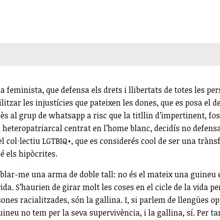
feminista, que defensa els drets i llibertats de totes les pe
itzar les injustícies que pateixen les dones, que es posa el 
erès al grup de whatsapp a risc que la titllin d’impertinent, f
 i heteropatriarcal centrat en l’home blanc, decidís no defensa
 col·lectiu LGTBIQ+, que es considerés cool de ser una trànsf
é els hipòcrites.
blar-me una arma de doble tall: no és el mateix una guineu e
 vida. S’haurien de girar molt les coses en el cicle de la vid
nes racialitzades, són la gallina. I, si parlem de llengües opr
guineu no tem per la seva supervivència, i la gallina, sí. Per 