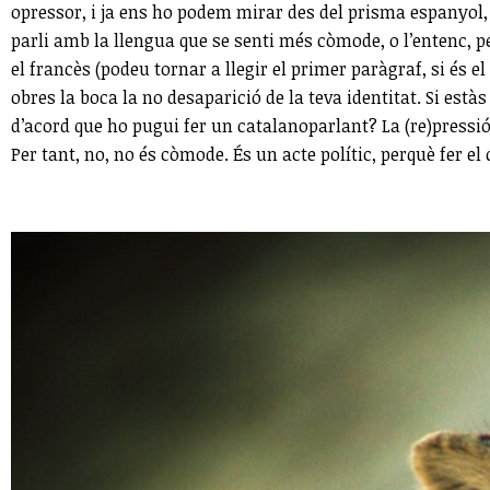
opressor, i ja ens ho podem mirar des del prisma espanyol, 
parli amb la llengua que se senti més còmode, o l’entenc, pe
el francès (podeu tornar a llegir el primer paràgraf, si és 
obres la boca la no desaparició de la teva identitat. Si est
d’acord que ho pugui fer un catalanoparlant? La (re)pressió 
Per tant, no, no és còmode. És un acte polític, perquè fer e