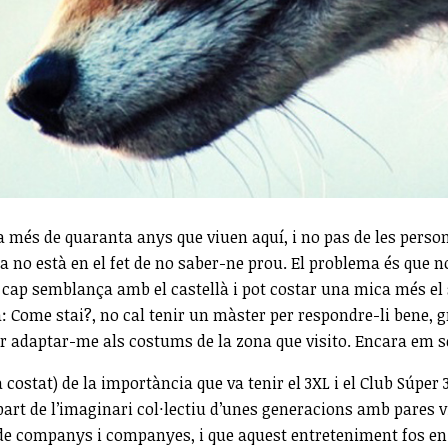
 més de quaranta anys que viuen aquí, i no pas de les perso
 no està en el fet de no saber-ne prou. El problema és que no 
cap semblança amb el castellà i pot costar una mica més el se
a: Come stai?, no cal tenir un màster per respondre-li bene, 
 adaptar-me als costums de la zona que visito. Encara em sem
costat) de la importància que va tenir el 3XL i el Club Súper 
art de l’imaginari col·lectiu d’unes generacions amb pares vin
de companys i companyes, i que aquest entreteniment fos en c