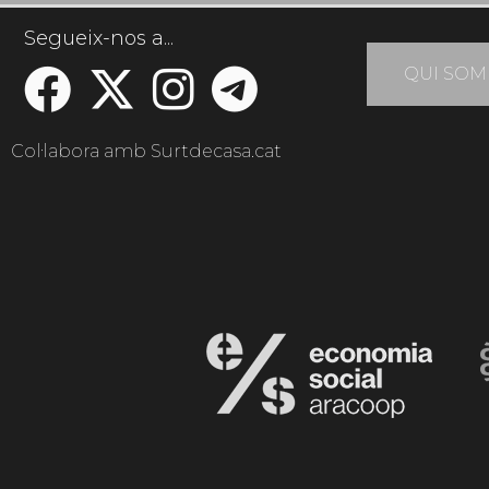
Segueix-nos a...
QUI SOM
Col·labora amb Surtdecasa.cat