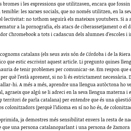
s bromes i les expressions que utilitzaven, encara que fossin “u
temible: les xarxes socials, que no només utilitzen, en la sev
e col·lectivitat: no tothom seguirà els mateixos youtubers. S
 prematur a la pornografia, els atacs de ciberassetjament o e
ador Chromebook a tots i cadascun dels alumnes d’escoles i i
cognoms catalans (els seus avis són de Córdoba i de la Riera
ico que estic escrivint aquest article. Li pregunto quines llen
o hauria de tenir problemes per comunicar-se. Em respon que 
o per què l’està aprenent, si no li és estrictament necessària.
reballar-hi. A més a més, aprendre una llengua autòctona ho 
al, agraeix que algú se li adreci en la seva llengua materna i
cap territori de parla catalana) per entendre que és una qüestió
s colonitzadors (perquè l’idioma en sí no ho és, de colonitza
primida, ja demostres més sensibilitat envers la resta de nac
 que una persona catalanoparlant i una persona de Zamora q