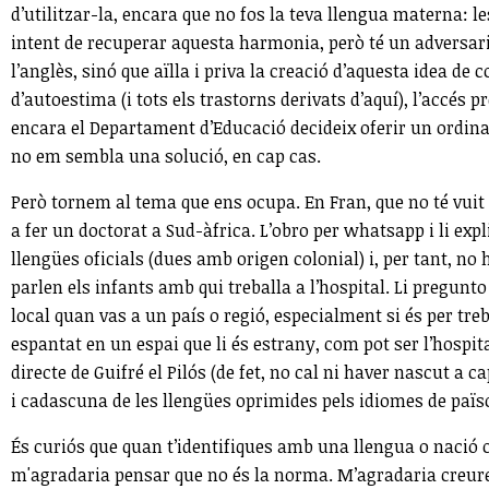
d’utilitzar-la, encara que no fos la teva llengua materna: le
intent de recuperar aquesta harmonia, però té un adversari 
l’anglès, sinó que aïlla i priva la creació d’aquesta idea d
d’autoestima (i tots els trastorns derivats d’aquí), l’accés
encara el Departament d’Educació decideix oferir un ordin
no em sembla una solució, en cap cas.
Però tornem al tema que ens ocupa. En Fran, que no té vuit 
a fer un doctorat a Sud-àfrica. L’obro per whatsapp i li expl
llengües oficials (dues amb origen colonial) i, per tant, n
parlen els infants amb qui treballa a l’hospital. Li pregunt
local quan vas a un país o regió, especialment si és per t
espantat en un espai que li és estrany, com pot ser l’hospit
directe de Guifré el Pilós (de fet, no cal ni haver nascut a 
i cadascuna de les llengües oprimides pels idiomes de païso
És curiós que quan t’identifiques amb una llengua o nació o
m'agradaria pensar que no és la norma. M’agradaria creure