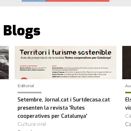
Blogs
Editorial
Au
Setembre, Jornal.cat i Surtdecasa.cat
El
presenten la revista 'Rutes
vi
cooperatives per Catalunya'
Ca
C
Cultura viral