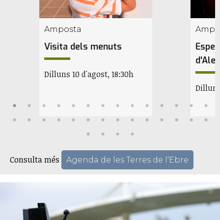
Amposta
Ampo
Visita dels menuts
Espec
d'Alei
Dilluns 10 d'agost, 18:30h
Dilluns
Consulta més
Agenda de les Terres de l'Ebre