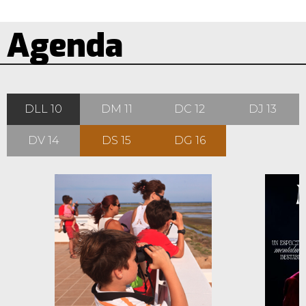
Agenda
DLL 10
DM 11
DC 12
DJ 13
DV 14
DS 15
DG 16