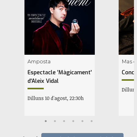
Amposta
Mas d
Espectacle 'Màgicament'
Conce
d'Aleix Vidal
Dilluns
Dilluns 10 d'agost, 22:30h