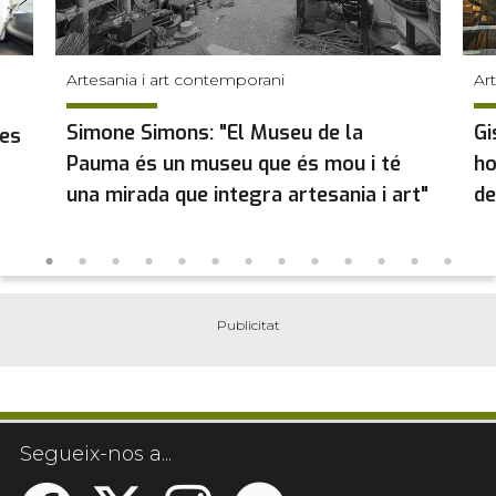
Artesania i art contemporani
Ar
Simone Simons: "El Museu de la
Gi
ues
Pauma és un museu que és mou i té
ho
una mirada que integra artesania i art"
de
Segueix-nos a...