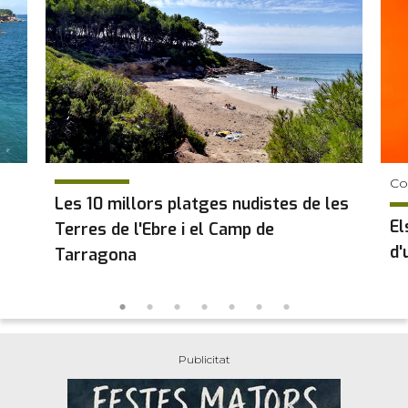
Co
Les 10 millors platges nudistes de les
El
Terres de l'Ebre i el Camp de
d'
Tarragona