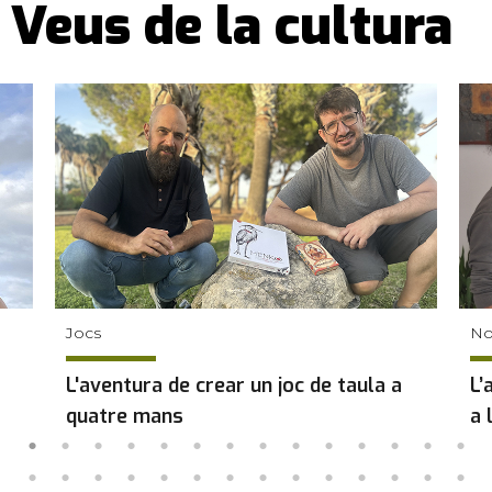
Veus de la cultura
Jocs
No
L'aventura de crear un joc de taula a
L’
quatre mans
a 