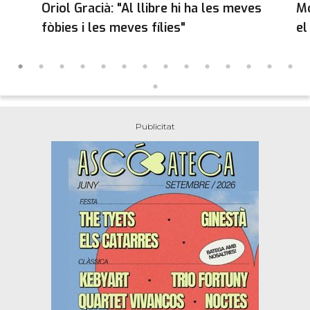
Oriol Gracià: "Al llibre hi ha les meves
Mo
fòbies i les meves fílies"
el