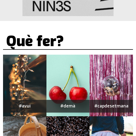
Què fer?
#avui
#demà
#capdesetmana