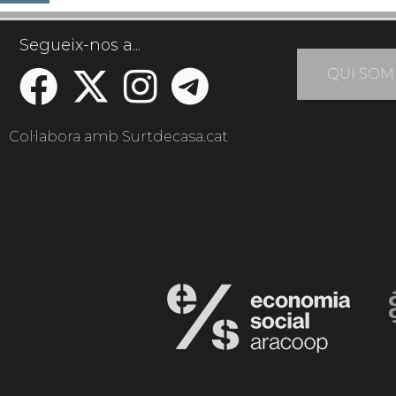
Segueix-nos a...
QUI SOM
Col·labora amb Surtdecasa.cat