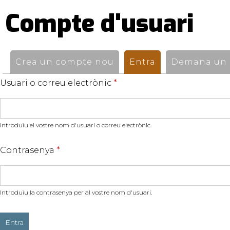
Compte d'usuari
Pestanyes
primàries
Crea un compte nou
Entra
(pestanya activ
Demana un n
Usuari o correu electrònic
*
Introduïu el vostre nom d'usuari o correu electrònic.
Contrasenya
*
Introduïu la contrasenya per al vostre nom d'usuari.