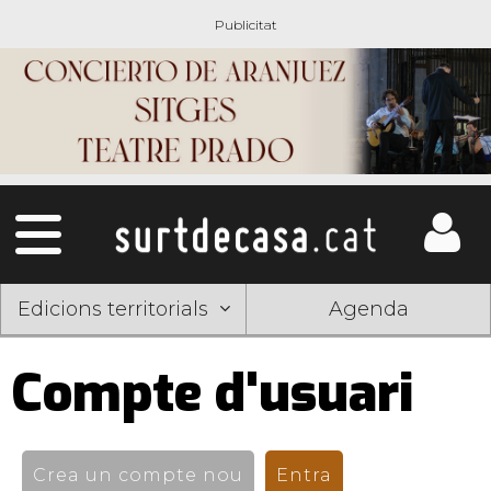
Edicions territorials
Agenda
Compte d'usuari
Pestanyes
primàries
Crea un compte nou
Entra
(pestanya activ