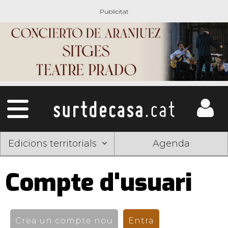
Edicions territorials
Agenda
Compte d'usuari
Pestanyes
primàries
Crea un compte nou
Entra
(pestanya activ