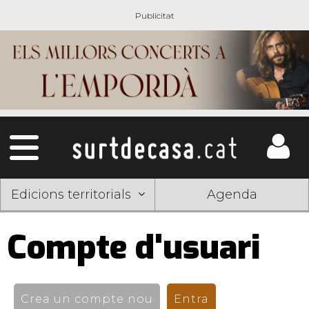
Edicions territorials
Agenda
Compte d'usuari
Pestanyes
primàries
Crea un compte nou
Entra
(pestanya activ