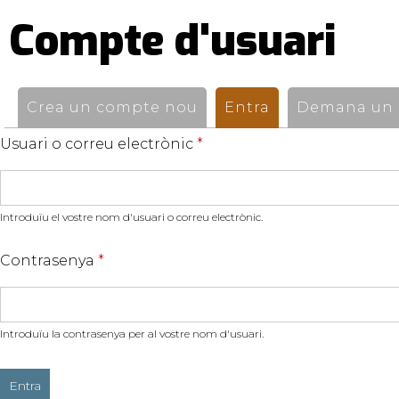
Compte d'usuari
Pestanyes
primàries
Crea un compte nou
Entra
(pestanya activ
Demana un n
Usuari o correu electrònic
*
Introduïu el vostre nom d'usuari o correu electrònic.
Contrasenya
*
Introduïu la contrasenya per al vostre nom d'usuari.