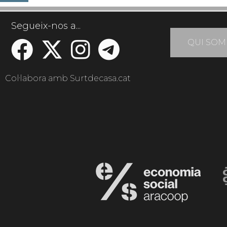
Segueix-nos a...
QUI SOM
Col·labora amb Surtdecasa.cat