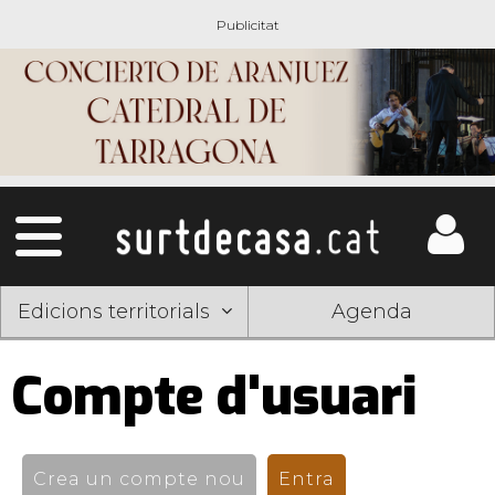
Edicions territorials
Agenda
Compte d'usuari
Pestanyes
primàries
Crea un compte nou
Entra
(pestanya activ