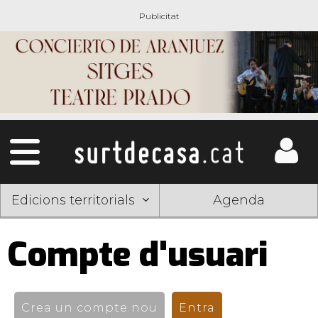
Edicions territorials
Agenda
Compte d'usuari
Pestanyes
primàries
Crea un compte nou
Entra
(pestanya activ