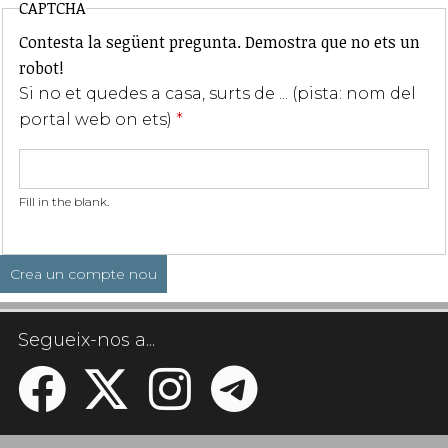
CAPTCHA
Contesta la següent pregunta. Demostra que no ets un
robot!
Si no et quedes a casa, surts de ... (pista: nom del
portal web on ets)
*
Fill in the blank.
Segueix-nos a...