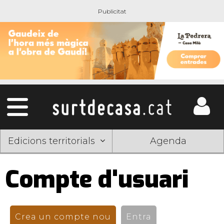
Edicions territorials
Agenda
Compte d'usuari
Pestanyes
primàries
Crea un compte nou
(pestanya activa)
Entra