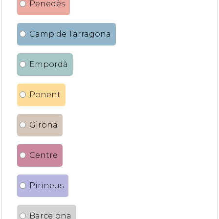
Penedès
Camp de Tarragona
Empordà
Ponent
Girona
Centre
Pirineus
Barcelona