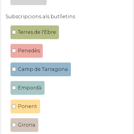
Subscripcions als butlletins
Terres de l'Ebre
Penedès
Camp de Tarragona
Empordà
Ponent
Girona