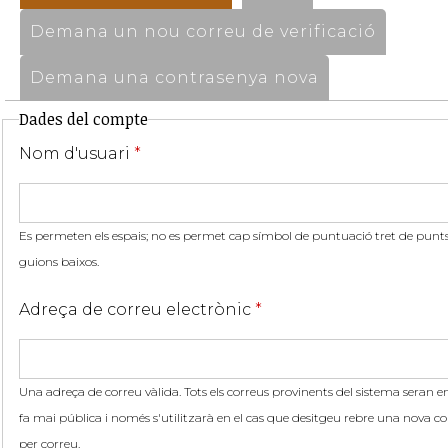
Demana un nou correu de verificació
Demana una contrasenya nova
Dades del compte
Nom d'usuari
*
Es permeten els espais; no es permet cap símbol de puntuació tret de punts,
guions baixos.
Adreça de correu electrònic
*
Una adreça de correu vàlida. Tots els correus provinents del sistema seran en
fa mai pública i només s'utilitzarà en el cas que desitgeu rebre una nova co
per correu.