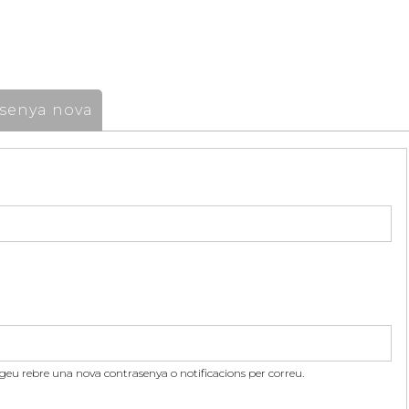
senya nova
itgeu rebre una nova contrasenya o notificacions per correu.