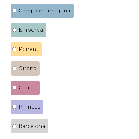
Camp de Tarragona
Empordà
Ponent
Girona
Centre
Pirineus
Barcelona