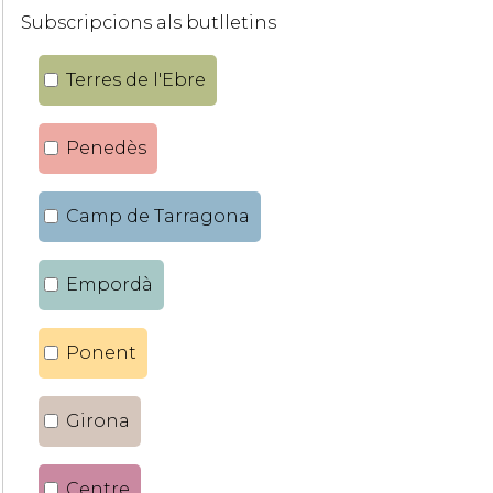
Subscripcions als butlletins
Terres de l'Ebre
Penedès
Camp de Tarragona
Empordà
Ponent
Girona
Centre