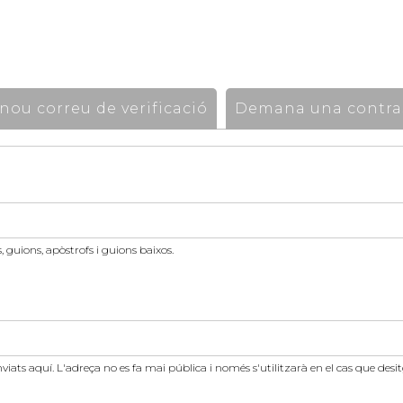
ou correu de verificació
Demana una contra
 guions, apòstrofs i guions baixos.
nviats aquí. L'adreça no es fa mai pública i només s'utilitzarà en el cas que des