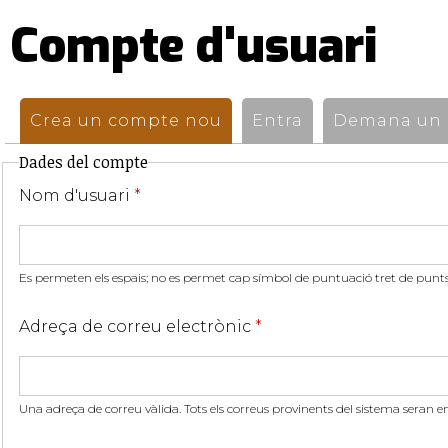
Compte d'usuari
Pestanyes
primàries
Crea un compte nou
(pestanya activa)
Entra
Demana un n
Dades del compte
Nom d'usuari
*
Es permeten els espais; no es permet cap símbol de puntuació tret de punts,
Adreça de correu electrònic
*
Una adreça de correu vàlida. Tots els correus provinents del sistema seran e