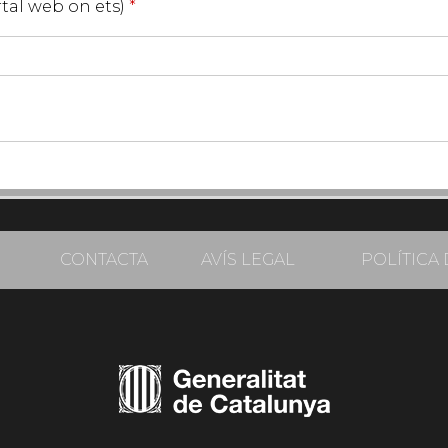
ortal web on ets)
*
CONTACTA
AVÍS LEGAL
POLÍTICA 