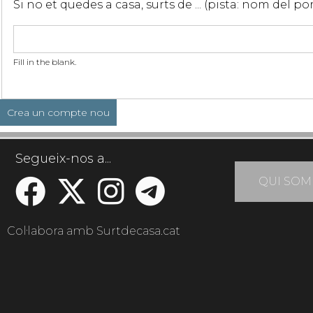
Si no et quedes a casa, surts de ... (pista: nom del p
Fill in the blank.
Segueix-nos a...
QUI SOM
Col·labora amb Surtdecasa.cat