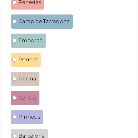
Penedès
Camp de Tarragona
Empordà
Ponent
Girona
Centre
Pirineus
Barcelona