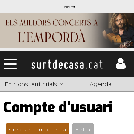
Edicions territorials
Agenda
Compte d'usuari
Pestanyes
primàries
Crea un compte nou
(pestanya activa)
Entra