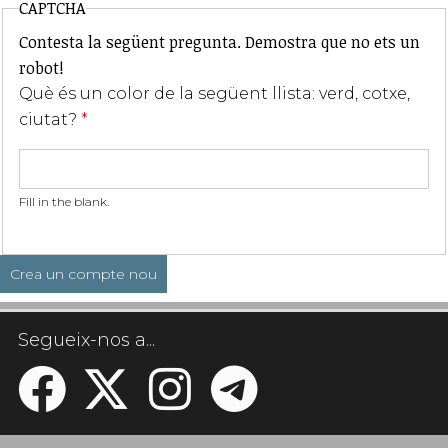
CAPTCHA
Contesta la següent pregunta. Demostra que no ets un
robot!
Què és un color de la següent llista: verd, cotxe,
ciutat?
*
Fill in the blank.
Segueix-nos a...