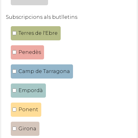
Subscripcions als butlletins
Terres de l'Ebre
Penedès
Camp de Tarragona
Empordà
Ponent
Girona