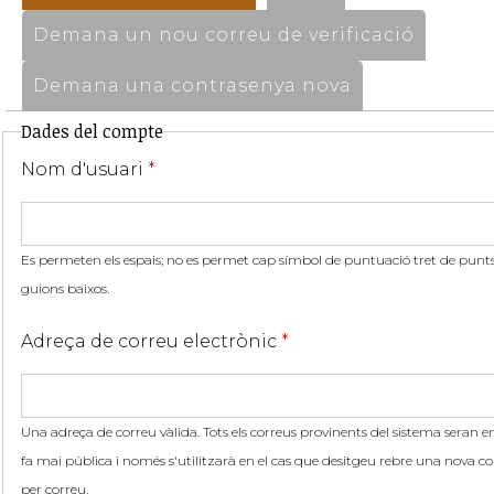
Demana un nou correu de verificació
Demana una contrasenya nova
Dades del compte
Nom d'usuari
*
Es permeten els espais; no es permet cap símbol de puntuació tret de punts,
guions baixos.
Adreça de correu electrònic
*
Una adreça de correu vàlida. Tots els correus provinents del sistema seran en
fa mai pública i només s'utilitzarà en el cas que desitgeu rebre una nova co
per correu.