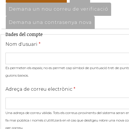
Demana un nou correu de verificació
Demana una contrasenya nova
Dades del compte
Nom d'usuari
*
Es permeten els espais; no es permet cap símbol de puntuació tret de punts,
guions baixos.
Adreça de correu electrònic
*
Una adreça de correu vàlida. Tots els correus provinents del sistema seran en
fa mai pública i només s'utilitzarà en el cas que desitgeu rebre una nova co
per correu.