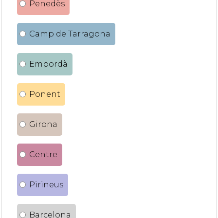
Penedès
Camp de Tarragona
Empordà
Ponent
Girona
Centre
Pirineus
Barcelona