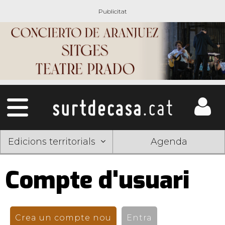
Edicions territorials
Agenda
Compte d'usuari
Pestanyes
primàries
Crea un compte nou
(pestanya activa)
Entra