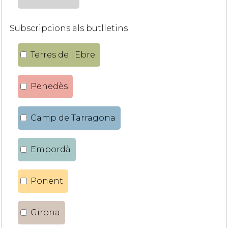
Subscripcions als butlletins
Terres de l'Ebre
Penedès
Camp de Tarragona
Empordà
Ponent
Girona