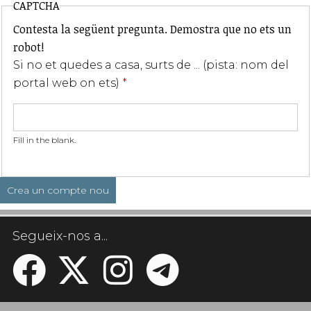
CAPTCHA
Contesta la següent pregunta. Demostra que no ets un
robot!
Si no et quedes a casa, surts de ... (pista: nom del
portal web on ets)
*
Fill in the blank.
Segueix-nos a...