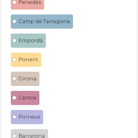
Penedès
Camp de Tarragona
Empordà
Ponent
Girona
Centre
Pirineus
Barcelona