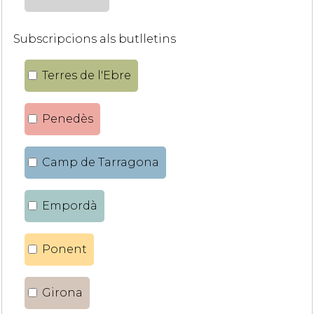
Subscripcions als butlletins
Terres de l'Ebre
Penedès
Camp de Tarragona
Empordà
Ponent
Girona