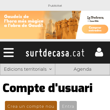
Edicions territorials
Agenda
Compte d'usuari
Pestanyes
primàries
Crea un compte nou
(pestanya activa)
Entra