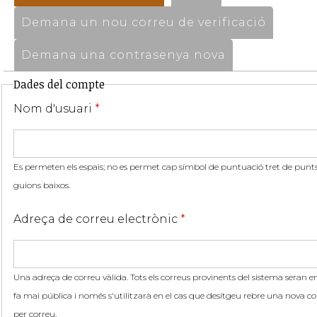
Demana un nou correu de verificació
Demana una contrasenya nova
Dades del compte
Nom d'usuari
*
Es permeten els espais; no es permet cap símbol de puntuació tret de punts,
guions baixos.
Adreça de correu electrònic
*
Una adreça de correu vàlida. Tots els correus provinents del sistema seran en
fa mai pública i només s'utilitzarà en el cas que desitgeu rebre una nova co
per correu.