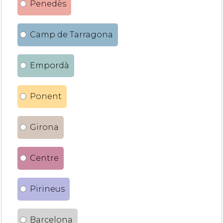
Penedès
Camp de Tarragona
Empordà
Ponent
Girona
Centre
Pirineus
Barcelona