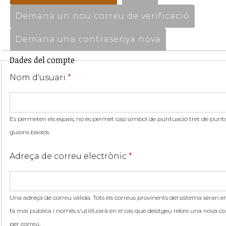
Demana un nou correu de verificació
Demana una contrasenya nova
Dades del compte
Nom d'usuari
*
Es permeten els espais; no es permet cap símbol de puntuació tret de punts,
guions baixos.
Adreça de correu electrònic
*
Una adreça de correu vàlida. Tots els correus provinents del sistema seran en
fa mai pública i només s'utilitzarà en el cas que desitgeu rebre una nova co
per correu.