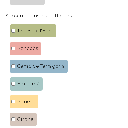
Subscripcions als butlletins
Terres de l'Ebre
Penedès
Camp de Tarragona
Empordà
Ponent
Girona