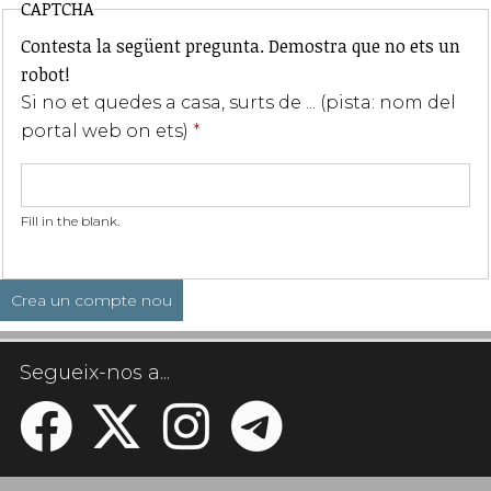
CAPTCHA
Contesta la següent pregunta. Demostra que no ets un
robot!
Si no et quedes a casa, surts de ... (pista: nom del
portal web on ets)
*
Fill in the blank.
Segueix-nos a...