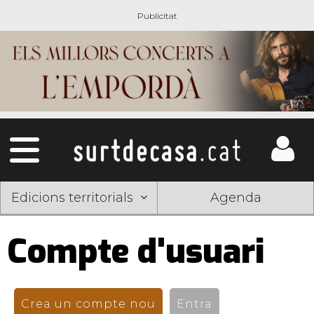
Edicions territorials
Agenda
Compte d'usuari
Pestanyes
primàries
Crea un compte nou
(pestanya activa)
Entra