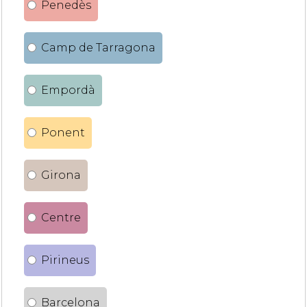
Penedès
Camp de Tarragona
Empordà
Ponent
Girona
Centre
Pirineus
Barcelona