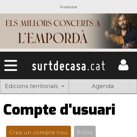
Edicions territorials
Agenda
Compte d'usuari
Pestanyes
primàries
Crea un compte nou
(pestanya activa)
Entra