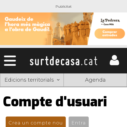
Edicions territorials
Agenda
Compte d'usuari
Pestanyes
primàries
Crea un compte nou
(pestanya activa)
Entra