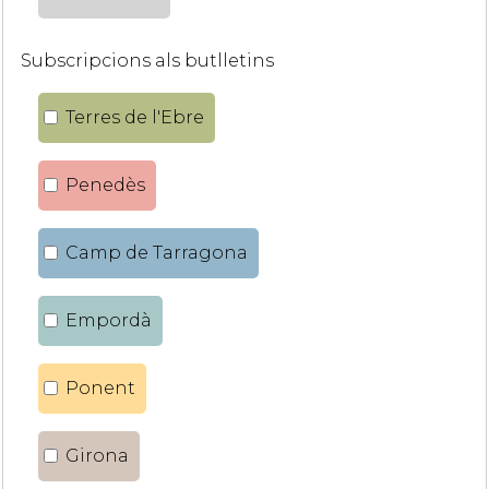
Subscripcions als butlletins
Terres de l'Ebre
Penedès
Camp de Tarragona
Empordà
Ponent
Girona