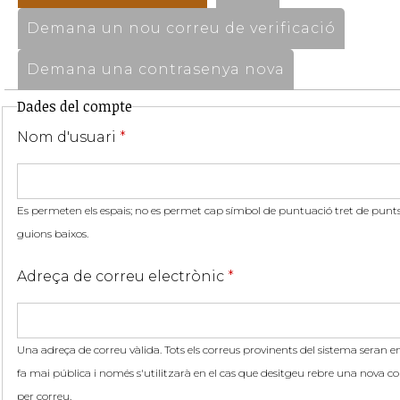
Demana un nou correu de verificació
Demana una contrasenya nova
Dades del compte
Nom d'usuari
*
Es permeten els espais; no es permet cap símbol de puntuació tret de punts,
guions baixos.
Adreça de correu electrònic
*
Una adreça de correu vàlida. Tots els correus provinents del sistema seran en
fa mai pública i només s'utilitzarà en el cas que desitgeu rebre una nova co
per correu.