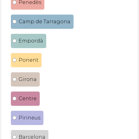
Penedès
Camp de Tarragona
Empordà
Ponent
Girona
Centre
Pirineus
Barcelona