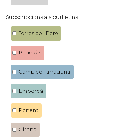
Subscripcions als butlletins
Terres de l'Ebre
Penedès
Camp de Tarragona
Empordà
Ponent
Girona