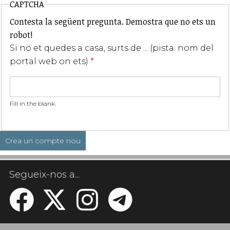
CAPTCHA
Contesta la següent pregunta. Demostra que no ets un
robot!
Si no et quedes a casa, surts de ... (pista: nom del
portal web on ets)
*
Fill in the blank.
Segueix-nos a...