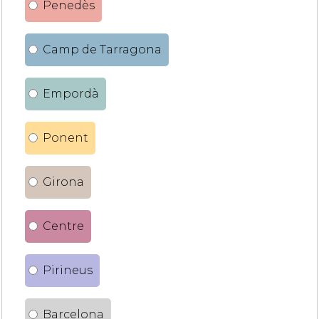
Penedès
Camp de Tarragona
Empordà
Ponent
Girona
Centre
Pirineus
Barcelona