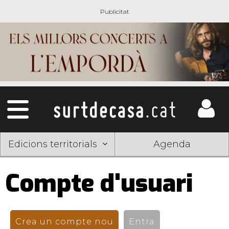
Edicions territorials
Agenda
Compte d'usuari
Pestanyes
primàries
Crea un compte nou
(pestanya activa)
Entra