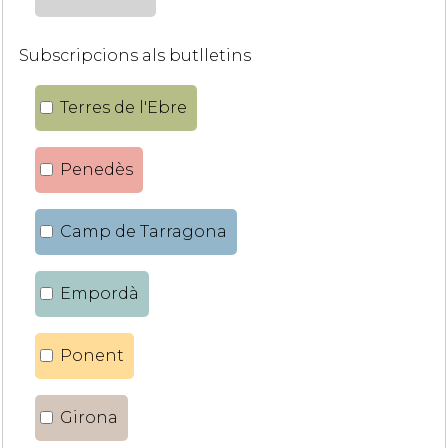
Subscripcions als butlletins
Terres de l'Ebre
Penedès
Camp de Tarragona
Empordà
Ponent
Girona