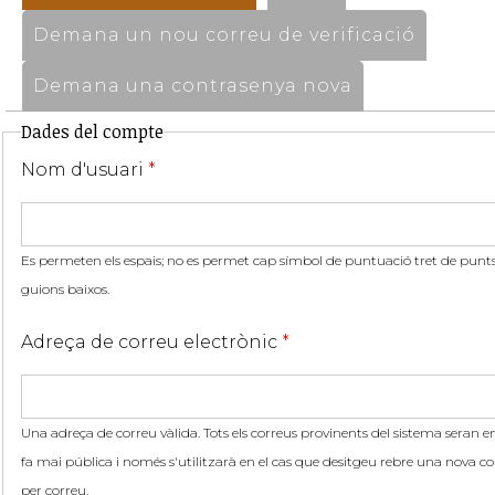
Demana un nou correu de verificació
Demana una contrasenya nova
Dades del compte
Nom d'usuari
*
Es permeten els espais; no es permet cap símbol de puntuació tret de punts,
guions baixos.
Adreça de correu electrònic
*
Una adreça de correu vàlida. Tots els correus provinents del sistema seran en
fa mai pública i només s'utilitzarà en el cas que desitgeu rebre una nova co
per correu.