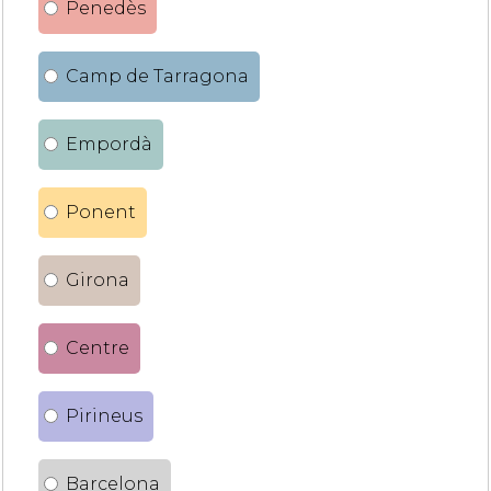
Penedès
Camp de Tarragona
Empordà
Ponent
Girona
Centre
Pirineus
Barcelona