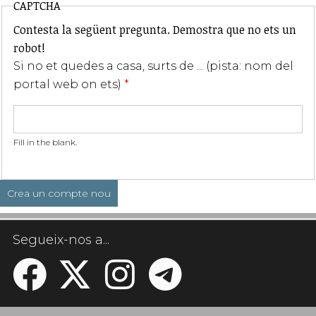
CAPTCHA
Contesta la següent pregunta. Demostra que no ets un
robot!
Si no et quedes a casa, surts de ... (pista: nom del
portal web on ets)
*
Fill in the blank.
Segueix-nos a...