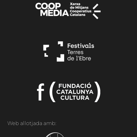
Web allotjada amb: