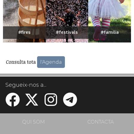
#fires
#festivals
#família
Consulta tota
l'Agenda
Segueix-nos a...
QUI SOM
CONTACTA