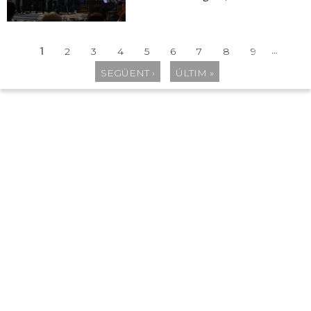
…
1
2
3
4
5
6
7
8
9
Pàgines
SEGÜENT ›
ÚLTIM »