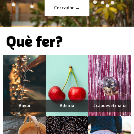
Cercador →
Què fer?
#avui
#demà
#capdesetmana