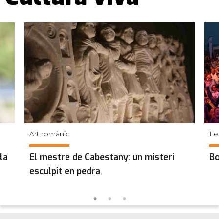
Art romànic
Fes
la
El mestre de Cabestany: un misteri
Bo
esculpit en pedra