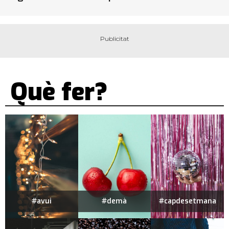
Què fer?
#avui
#demà
#capdesetmana