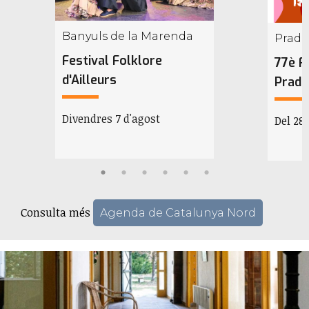
Banyuls de la Marenda
Prada
Festival Folklore
77è F
d'Ailleurs
Prada
Divendres 7 d'agost
Del 28 
Consulta més
Agenda de Catalunya Nord