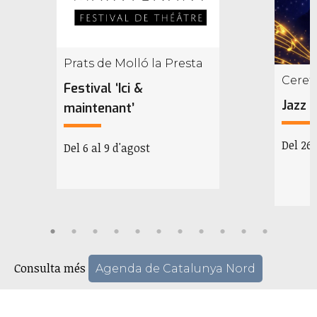
Prats de Molló la Presta
Ceret
Festival ‘Ici &
Jazz 
maintenant’
Del 26 
Del 6 al 9 d'agost
Consulta més
Agenda de Catalunya Nord