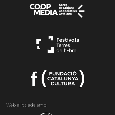
Web allotjada amb: