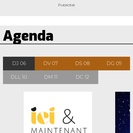
Agenda
DJ 06
DV 07
DS 08
DG 09
DLL 10
DM 11
DC 12