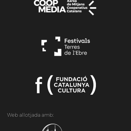
Web allotjada amb: