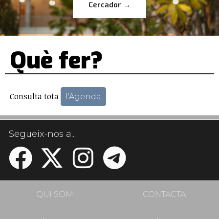
Cercador →
Què fer?
Consulta tota
l'Agenda
Segueix-nos a...
QUI SOM
CONTACTA