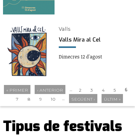
Valls
Valls Mira al Cel
Dimecres 12 d'agost
…
6
« PRIMER
‹ ANTERIOR
2
3
4
5
Pàgines
…
7
8
9
10
SEGÜENT ›
ÚLTIM »
Tipus de festivals