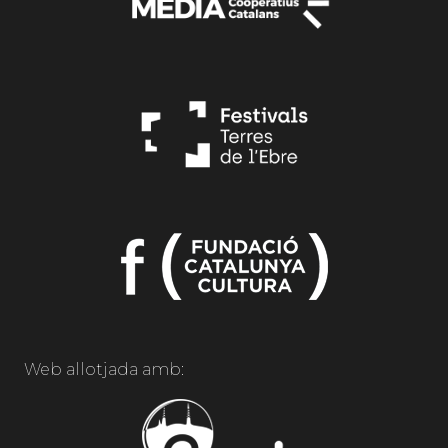
Web allotjada amb: