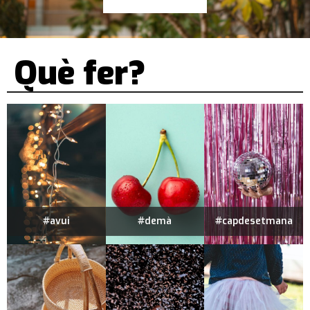
Què fer?
#avui
#demà
#capdesetmana