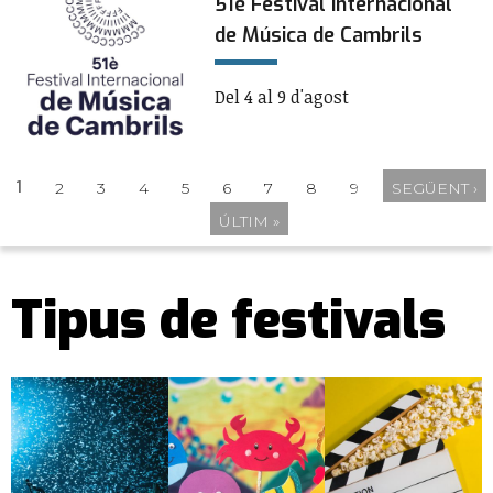
51è Festival Internacional
de Música de Cambrils
Del 4 al 9 d'agost
1
2
3
4
5
6
7
8
9
SEGÜENT ›
Pàgines
ÚLTIM »
Tipus de festivals