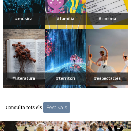
#música
#família
#cinema
#literatura
#territori
#espectacles
Consulta tots els
Festivals