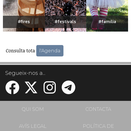
#fires
#festivals
#família
Consulta tota
l'Agenda
Segueix-nos a...
QUI SOM
CONTACTA
AVÍS LEGAL
POLÍTICA DE