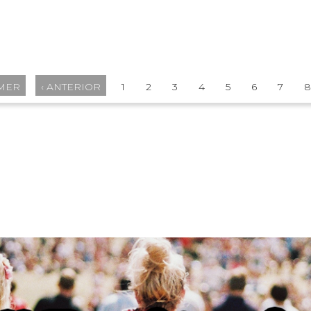
IMER
‹ ANTERIOR
1
2
3
4
5
6
7
8