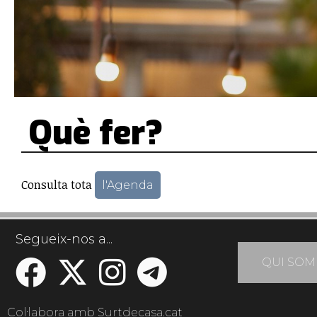
Què fer?
Consulta tota
l'Agenda
Segueix-nos a...
QUI SOM
Col·labora amb Surtdecasa.cat