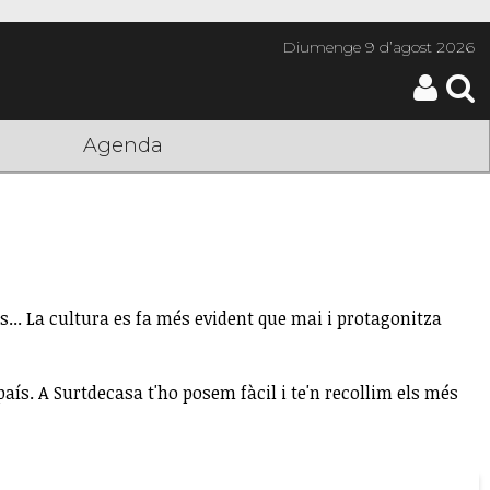
Diumenge
9 d’agost 2026
Agenda
s... La cultura es fa més evident que mai i protagonitza
país. A Surtdecasa t'ho posem fàcil i te'n recollim els més