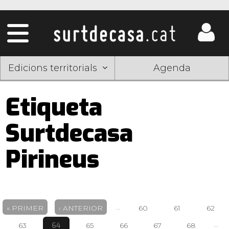
Edicions territorials
Agenda
Etiqueta
Surtdecasa
Pirineus
Pàgines
…
« PRIMER
‹ ANTERIOR
60
61
62
…
64
63
65
66
67
68