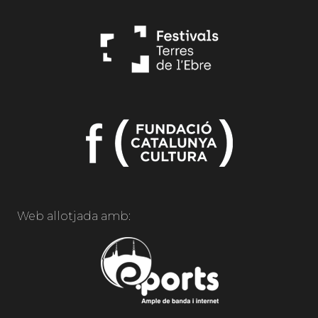
Web allotjada amb: