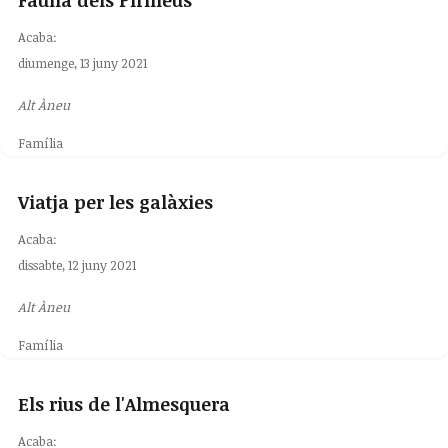
Fauna dels Pirineus
Acaba:
diumenge, 13 juny 2021
Alt Àneu
Família
Viatja per les galàxies
Acaba:
dissabte, 12 juny 2021
Alt Àneu
Família
Els rius de l'Almesquera
Acaba: