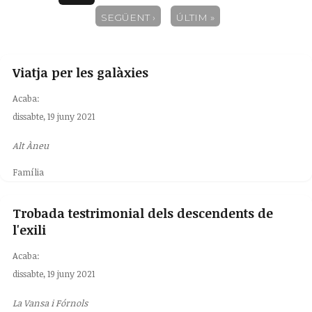
SEGÜENT ›
ÚLTIM »
Viatja per les galàxies
Acaba:
dissabte, 19 juny 2021
Alt Àneu
Família
Trobada testrimonial dels descendents de
l'exili
Acaba:
dissabte, 19 juny 2021
La Vansa i Fórnols