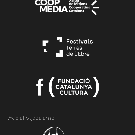
Web allotjada amb: