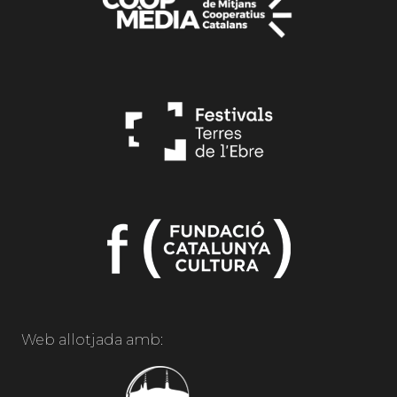
Web allotjada amb: