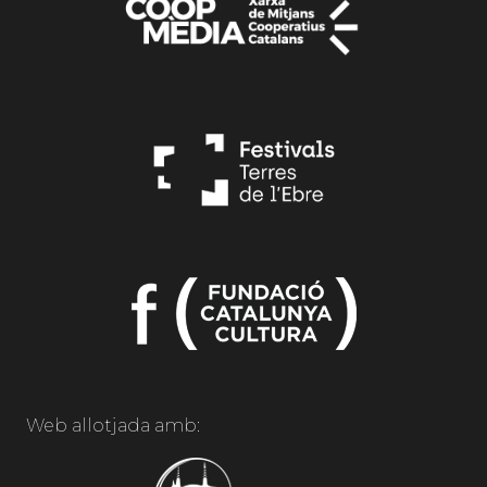
Web allotjada amb: