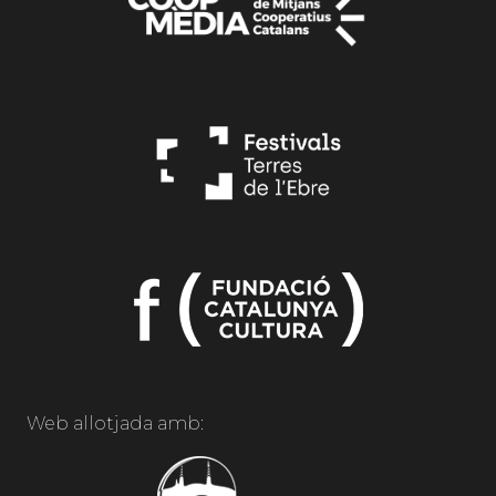
Web allotjada amb: