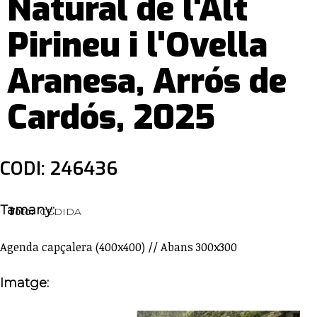
Natural de l'Alt
Pirineu i l'Ovella
Aranesa, Arrós de
Cardós, 2025
CODI: 246436
Tamany:
Foto:
CEDIDA
Agenda capçalera (400x400) // Abans 300x300
Imatge: