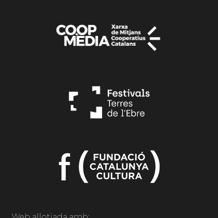
Web allotjada amb: