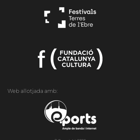
Web allotjada amb: