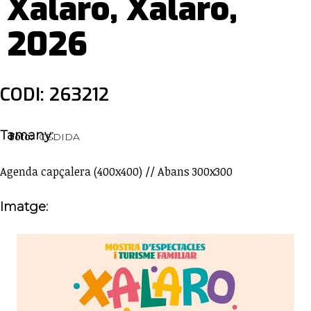
Xalaro, Xalaro,
2026
CODI: 263212
Tamany:
Foto:
CEDIDA
Agenda capçalera (400x400) // Abans 300x300
Imatge: