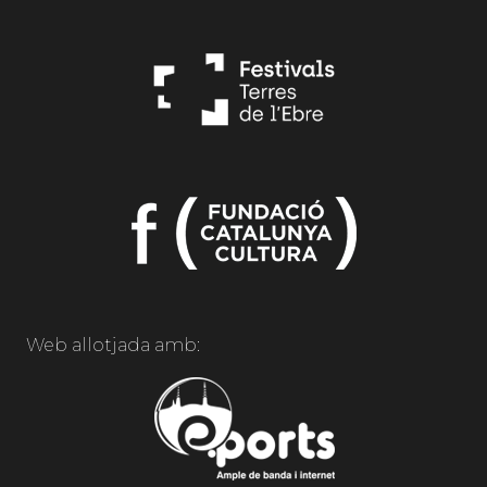
Web allotjada amb: