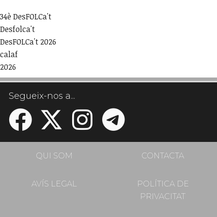
34è DesFOLCa't
Desfolca't
DesFOLCa't 2026
calaf
2026
Segueix-nos a...
QUI SOM
CONTACTA
AVÍS LEGAL
POLÍTICA DE
PRIVACITAT