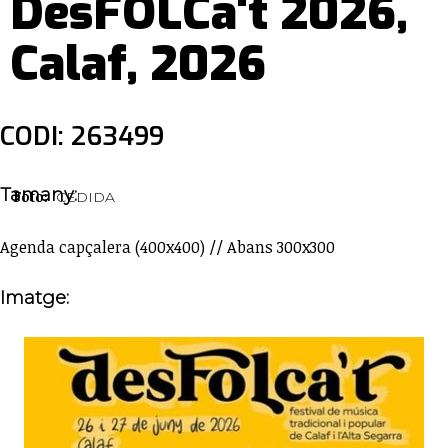
DesFOLCa't 2026,
Calaf, 2026
CODI: 263499
Tamany:
Foto:
CEDIDA
Agenda capçalera (400x400) // Abans 300x300
Imatge: