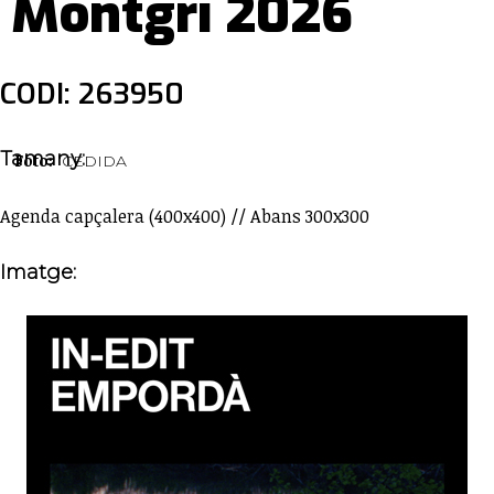
Montgrí 2026
CODI: 263950
Tamany:
Foto:
CEDIDA
Agenda capçalera (400x400) // Abans 300x300
Imatge: