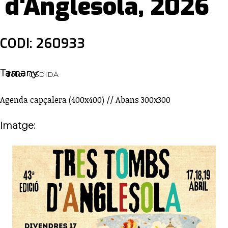
d'Anglesola, 2026
CODI: 260933
Tamany:
Foto:
CEDIDA
Agenda capçalera (400x400) // Abans 300x300
Imatge: