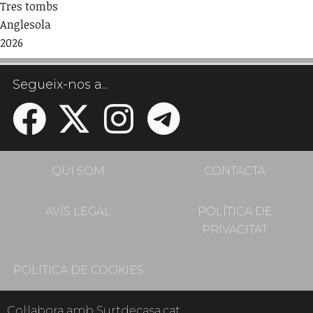
Tres tombs
Anglesola
2026
Segueix-nos a...
QUI SOM
CONTACTA
AVÍS LEGAL
POLÍTICA DE
PRIVACITAT
POLÍTICA DE COOKIES
Col·labora amb Surtdecasa.cat