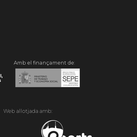
Amb el finançament de:
Web allotjada amb: