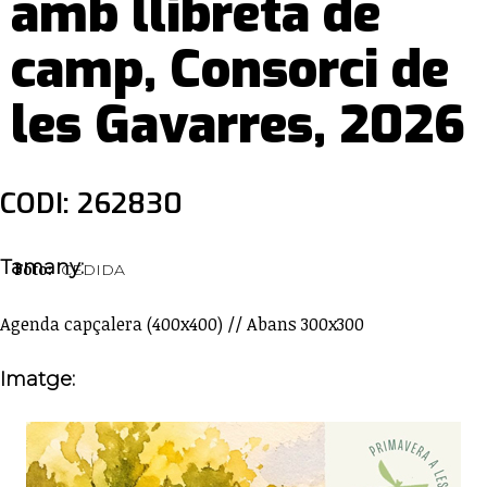
amb llibreta de
camp, Consorci de
les Gavarres, 2026
CODI: 262830
Tamany:
Foto:
CEDIDA
Agenda capçalera (400x400) // Abans 300x300
Imatge: