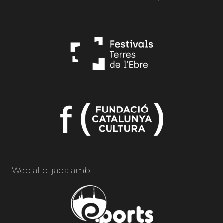
Web allotjada amb: