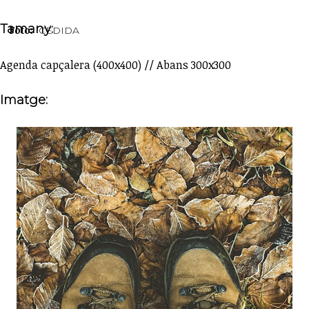
Tamany:
Foto:
CEDIDA
Agenda capçalera (400x400) // Abans 300x300
Imatge: