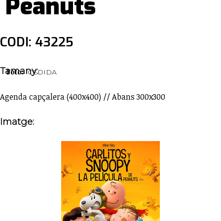
Peanuts
CODI: 43225
Tamany:
Foto:
CEDIDA
Agenda capçalera (400x400) // Abans 300x300
Imatge: