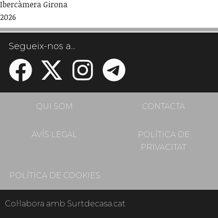
Ibercàmera Girona
2026
Segueix-nos a...
QUI SOM
CONTACTA
AVÍS LEGAL
POLÍTICA DE
PRIVACITAT
POLÍTICA DE COOKIES
Col·labora amb Surtdecasa.cat