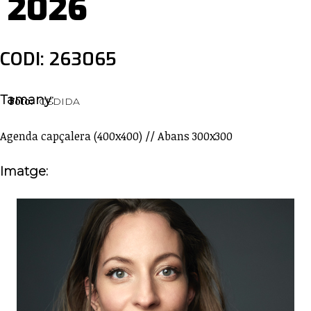
2026
CODI: 263065
Tamany:
Foto:
CEDIDA
Agenda capçalera (400x400) // Abans 300x300
Imatge: