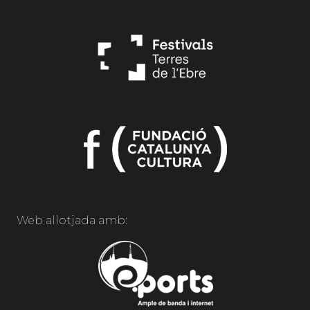
Web allotjada amb: