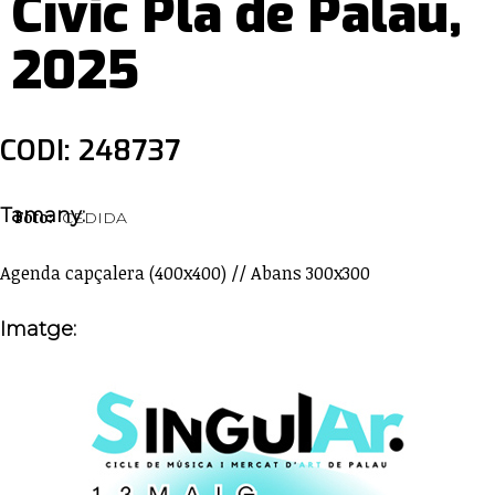
Cívic Pla de Palau,
2025
CODI: 248737
Tamany:
Foto:
CEDIDA
Agenda capçalera (400x400) // Abans 300x300
Imatge: