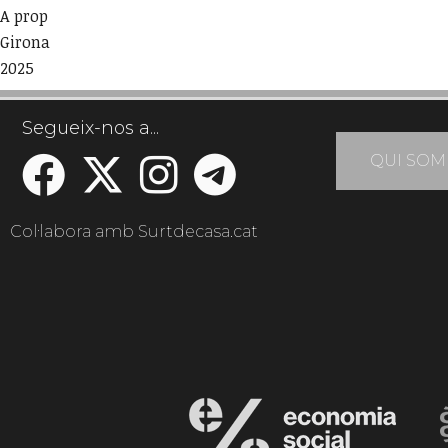
A prop
Girona
2025
Segueix-nos a...
QUI SOM
Col·labora amb Surtdecasa.cat