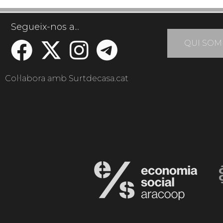
Segueix-nos a...
QUI SOM
Col·labora amb Surtdecasa.cat