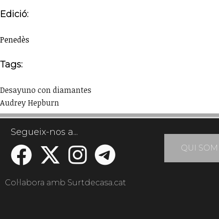
Edició:
Penedès
Tags:
Desayuno con diamantes
Audrey Hepburn
Segueix-nos a...
QUI SOM
Col·labora amb Surtdecasa.cat